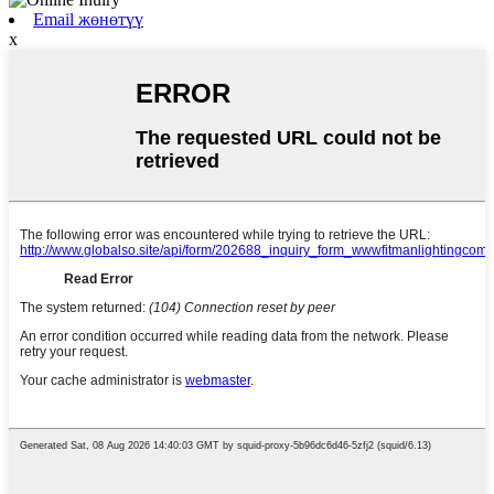
Email жөнөтүү
x