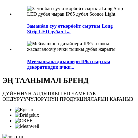
Заманбап суу өткөрбөйт сырткы Long
Strip LED дубал l ...
Мейманкана дизайнери IP65 сырткы
декоративдик ички...
ЭҢ ТААНЫМАЛ БРЕНД
ДҮЙНӨНҮН АЛДЫЦКЫ LED ЧАМЫРАК
ӨНДҮРҮҮЧҮЛӨРҮНҮН ПРОДУКЦИЯЛАРЫН КАРАҢЫЗ