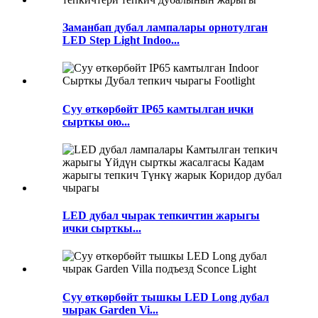
Заманбап дубал лампалары орнотулган
LED Step Light Indoo...
Суу өткөрбөйт IP65 камтылган ички
сырткы ою...
LED дубал чырак тепкичтин жарыгы
ички сырткы...
Суу өткөрбөйт тышкы LED Long дубал
чырак Garden Vi...