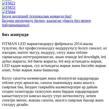
Бизде кесипкөй техникалык команда бар!
Биздин өнүмдөрдү билип, каалаган убакта биз менен
байланышыңыз!
биз жөнүндө
FITMAN LED жарыктандыруу фабрикасы 2014-жылы
түзүлгөн, бул профессионалдуу өндүрүүчүсү болуп саналат, ал
изилдөө, иштеп чыгуу, өндүрүү, сатуу жана тейлөө
тармагында интеграцияланган, анын ичинде led downlight, led
дубал жарыгы, led бакча жарыгы, led жер астындагы жарык,
LED кадам жарык, суу астындагы жарык жана бассейн жарык
алып, Solar жарык жана башкалар.
Катуу сапатты көзөмөлдөө жана ойлонулган кардарларды
тейлөө үчүн арналган, сапаты ишенимдүү жана акылга
сыярлык баа, Биздин тажрыйба кызматкерлери ар дайым
сиздин талаптарды талкуулоо жана бардык кардарлардын
канааттануусун камсыз кылуу үчүн жеткиликтүү, кенен
спектри менен, жакшы сапаты, акылга сыярлык баалар жана
стилдүү дизайн.