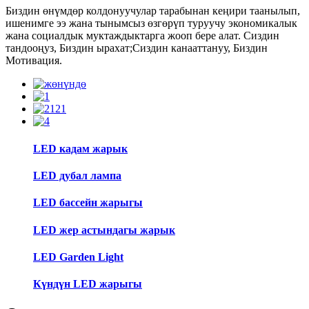
Биздин өнүмдөр колдонуучулар тарабынан кеңири таанылып,
ишенимге ээ жана тынымсыз өзгөрүп туруучу экономикалык
жана социалдык муктаждыктарга жооп бере алат. Сиздин
тандооңуз, Биздин ырахат;Сиздин канааттануу, Биздин
Мотивация.
LED кадам жарык
LED дубал лампа
LED бассейн жарыгы
LED жер астындагы жарык
LED Garden Light
Күндүн LED жарыгы