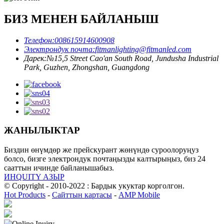
БИЗ МЕНЕН БАЙЛАНЫШ
Телефон:
008615914600908
Электрондук почта:
fitmanlighting@fitmanled.com
Дарек:
№15,5 Street Cao'an South Road, Jundusha Industrial
Park, Guzhen, Zhongshan, Guangdong
ЖАНЫЛЫКТАР
Биздин өнүмдөр же прейскурант жөнүндө суроолоруңуз
болсо, бизге электрондук почтаңызды калтырыңыз, биз 24
сааттын ичинде байланышабыз.
ИНQUITY АЗЫР
© Copyright - 2010-2022 : Бардык укуктар корголгон.
Hot Products
-
Сайттын картасы
-
AMP Mobile