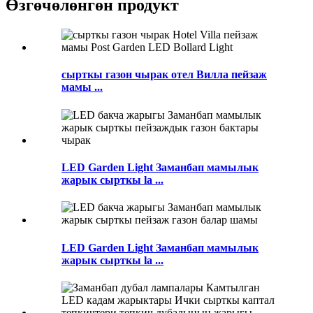
Өзгөчөлөнгөн продукт
сырткы газон чырак отел Вилла пейзаж
мамы ...
LED Garden Light Заманбап мамылык
жарык сырткы la ...
LED Garden Light Заманбап мамылык
жарык сырткы la ...