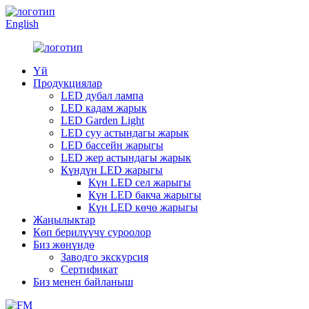
English
Үй
Продукциялар
LED дубал лампа
LED кадам жарык
LED Garden Light
LED суу астындагы жарык
LED бассейн жарыгы
LED жер астындагы жарык
Күндүн LED жарыгы
Күн LED сел жарыгы
Күн LED бакча жарыгы
Күн LED көчө жарыгы
Жаңылыктар
Көп берилүүчү суроолор
Биз жөнүндө
Заводго экскурсия
Сертификат
Биз менен байланыш