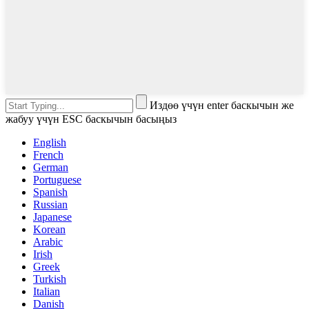
Издөө үчүн enter баскычын же
жабуу үчүн ESC баскычын басыңыз
English
French
German
Portuguese
Spanish
Russian
Japanese
Korean
Arabic
Irish
Greek
Turkish
Italian
Danish