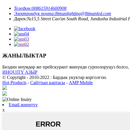
Телефон:
008615914600908
Электрондук почта:
fitmanlighting@fitmanled.com
Дарек:
№15,5 Street Cao'an South Road, Jundusha Industria
ЖАНЫЛЫКТАР
Биздин өнүмдөр же прейскурант жөнүндө суроолоруңуз болсо,
ИНQUITY АЗЫР
© Copyright - 2010-2022 : Бардык укуктар корголгон.
Hot Products
-
Сайттын картасы
-
AMP Mobile
Email жөнөтүү
x