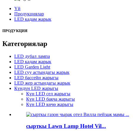
Үй
Продукциялар
LED кадам жарык
ПРОДУКЦИЯ
Категориялар
LED дубал лампа
LED кадам жарык
LED Garden Light
LED суу астындагы жарык
LED бассейн жарыгы
LED жер астындагы жарык
Күндүн LED жарыгы
Күн LED сел жарыгы
Күн LED бакча жарыгы
Күн LED көчө жарыгы
сырткы Lawn Lamp Hotel Vil...