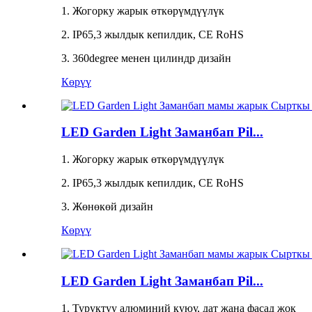
1. Жогорку жарык өткөрүмдүүлүк
2. IP65,3 жылдык кепилдик, CE RoHS
3. 360degree менен цилиндр дизайн
Көрүү
LED Garden Light Заманбап Pil...
1. Жогорку жарык өткөрүмдүүлүк
2. IP65,3 жылдык кепилдик, CE RoHS
3. Жөнөкөй дизайн
Көрүү
LED Garden Light Заманбап Pil...
1. Туруктуу алюминий куюу, дат жана фасад жок