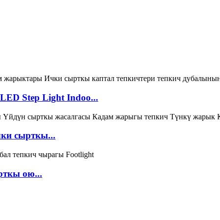
ED Step Light Indoo...
ки сырткы...
ткы ою...