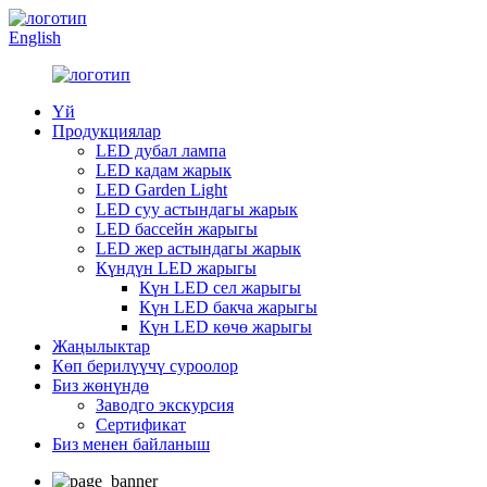
English
Үй
Продукциялар
LED дубал лампа
LED кадам жарык
LED Garden Light
LED суу астындагы жарык
LED бассейн жарыгы
LED жер астындагы жарык
Күндүн LED жарыгы
Күн LED сел жарыгы
Күн LED бакча жарыгы
Күн LED көчө жарыгы
Жаңылыктар
Көп берилүүчү суроолор
Биз жөнүндө
Заводго экскурсия
Сертификат
Биз менен байланыш