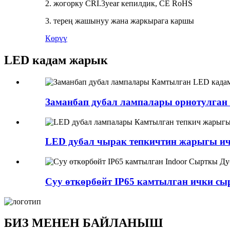
2. жогорку CRI.3year кепилдик, CE RoHS
3. терең жашынуу жана жаркырага каршы
Көрүү
LED кадам жарык
Заманбап дубал лампалары орнотулган L
LED дубал чырак тепкичтин жарыгы ич
Суу өткөрбөйт IP65 камтылган ички сыр
БИЗ МЕНЕН БАЙЛАНЫШ