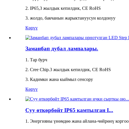
2. IP65,3 жылдык кепилдик, CE RoHS
3. жолдо, бакчанын жарыктануусун колдонуу
Көрүү
Заманбап дубал лампалары.
1. Тар бурч
2. Cree Chip.3 жылдык кепилдик, CE RoHS
3. Кадимки жана кыймыл сенсору
Көрүү
Суу өткөрбөйт IP65 камтылган I...
1. Энергияны үнөмдөө жана айлана-чөйрөнү коргоо