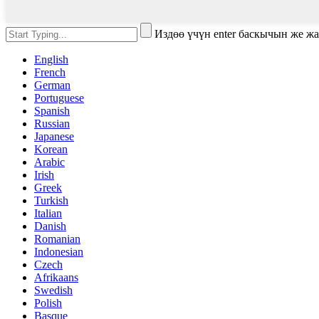
Издөө үчүн enter баскычын же ж
English
French
German
Portuguese
Spanish
Russian
Japanese
Korean
Arabic
Irish
Greek
Turkish
Italian
Danish
Romanian
Indonesian
Czech
Afrikaans
Swedish
Polish
Basque