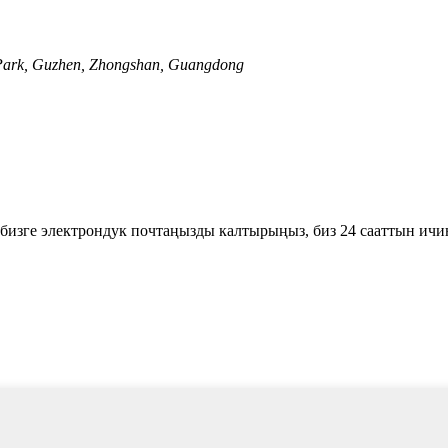
l Park, Guzhen, Zhongshan, Guangdong
 бизге электрондук почтаңызды калтырыңыз, биз 24 сааттын ич