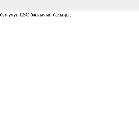
абуу үчүн ESC баскычын басыңыз