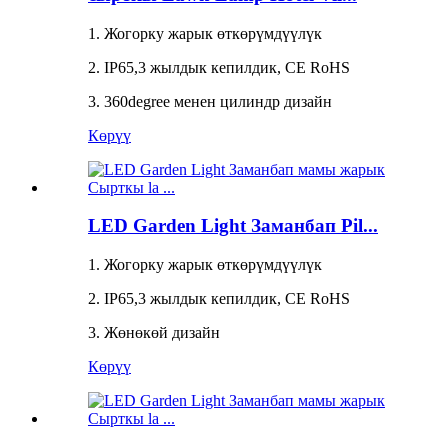
1. Жогорку жарык өткөрүмдүүлүк
2. IP65,3 жылдык кепилдик, CE RoHS
3. 360degree менен цилиндр дизайн
Көрүү
LED Garden Light Заманбап Pil...
1. Жогорку жарык өткөрүмдүүлүк
2. IP65,3 жылдык кепилдик, CE RoHS
3. Жөнөкөй дизайн
Көрүү