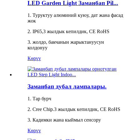
LED Garden Light Заманбап Pil...
1. Туруктуу алюминий куюу, дат жана фасад
жок
2. IP65,3 жылдык кепилдик, CE RoHS
3. жолдо, бакчанын жарыктануусун
колдонуу
Көрүү
Заманбап дубал лампалары.
1. Тар бурч
2. Cree Chip.3 жылдык кепилдик, CE RoHS
3. Кадимки жана кыймыл сенсору
Көрүү