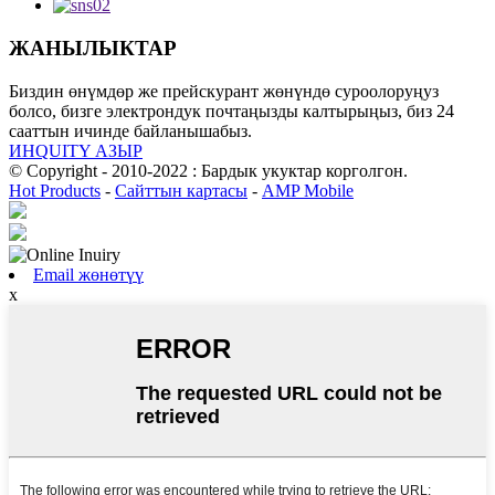
ЖАНЫЛЫКТАР
Биздин өнүмдөр же прейскурант жөнүндө суроолоруңуз
болсо, бизге электрондук почтаңызды калтырыңыз, биз 24
сааттын ичинде байланышабыз.
ИНQUITY АЗЫР
© Copyright - 2010-2022 : Бардык укуктар корголгон.
Hot Products
-
Сайттын картасы
-
AMP Mobile
Email жөнөтүү
x