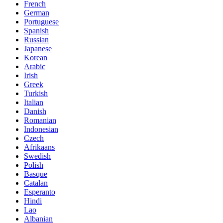
French
German
Portuguese
Spanish
Russian
Japanese
Korean
Arabic
Irish
Greek
Turkish
Italian
Danish
Romanian
Indonesian
Czech
Afrikaans
Swedish
Polish
Basque
Catalan
Esperanto
Hindi
Lao
Albanian