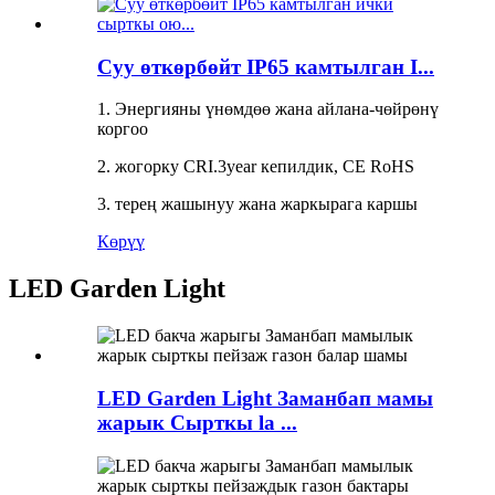
Суу өткөрбөйт IP65 камтылган I...
1. Энергияны үнөмдөө жана айлана-чөйрөнү
коргоо
2. жогорку CRI.3year кепилдик, CE RoHS
3. терең жашынуу жана жаркырага каршы
Көрүү
LED Garden Light
LED Garden Light Заманбап мамы
жарык Сырткы la ...