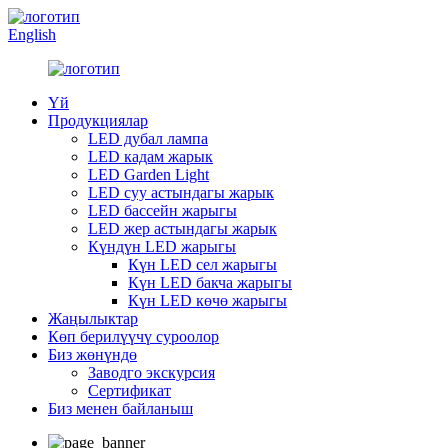
English
Үй
Продукциялар
LED дубал лампа
LED кадам жарык
LED Garden Light
LED суу астындагы жарык
LED бассейн жарыгы
LED жер астындагы жарык
Күндүн LED жарыгы
Күн LED сел жарыгы
Күн LED бакча жарыгы
Күн LED көчө жарыгы
Жаңылыктар
Көп берилүүчү суроолор
Биз жөнүндө
Заводго экскурсия
Сертификат
Биз менен байланыш