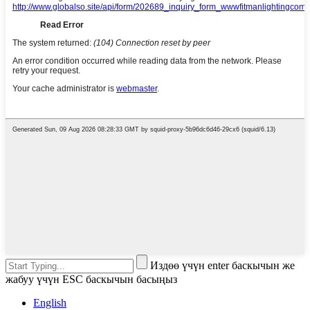
Издөө үчүн enter баскычын же
жабуу үчүн ESC баскычын басыңыз
English