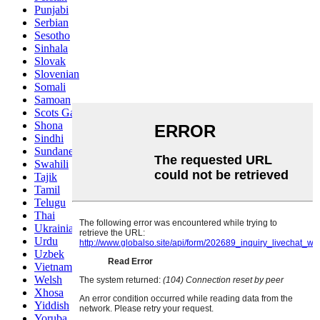
Punjabi
Serbian
Sesotho
Sinhala
Slovak
Slovenian
Somali
Samoan
Scots Gaelic
Shona
Sindhi
Sundanese
Swahili
Tajik
Tamil
Telugu
Thai
Ukrainian
Urdu
Uzbek
Vietnamese
Welsh
Xhosa
Yiddish
Yoruba