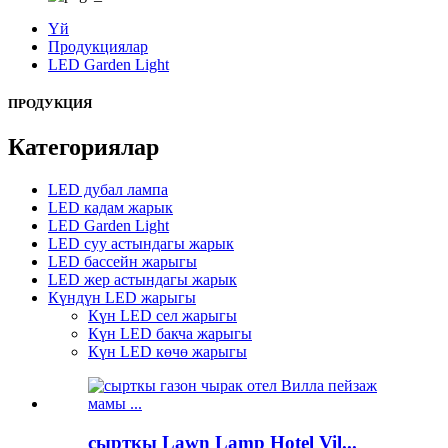
Үй
Продукциялар
LED Garden Light
ПРОДУКЦИЯ
Категориялар
LED дубал лампа
LED кадам жарык
LED Garden Light
LED суу астындагы жарык
LED бассейн жарыгы
LED жер астындагы жарык
Күндүн LED жарыгы
Күн LED сел жарыгы
Күн LED бакча жарыгы
Күн LED көчө жарыгы
сырткы Lawn Lamp Hotel Vil...